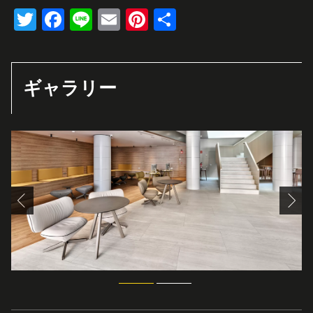
Twitter
Facebook
Line
Email
Pinterest
共
有
ギャラリー