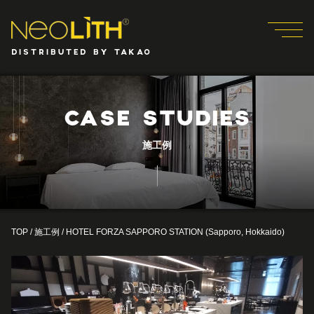
DISTRIBUTED BY TAKAO
CASE STUDIES
施工例
TOP
/
施工例
/
HOTEL FORZA SAPPORO STATION (Sapporo, Hokkaido)