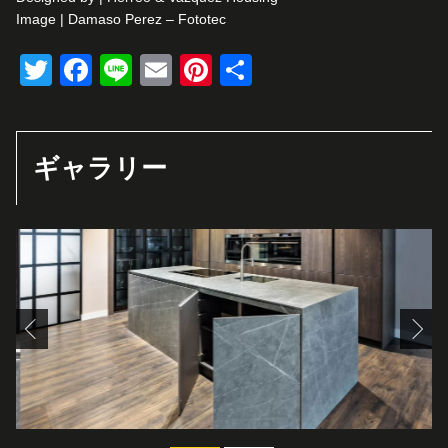
Image | Damaso Perez – Fototec
Twitter
Facebook
Line
Email
Pinterest
共
有
ギャラリー