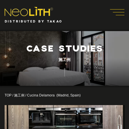
DISTRIBUTED BY TAKAO
CASE STUDIES
施工例
TOP
/
施工例
/
Cucina Delamora (Madrid, Spain)