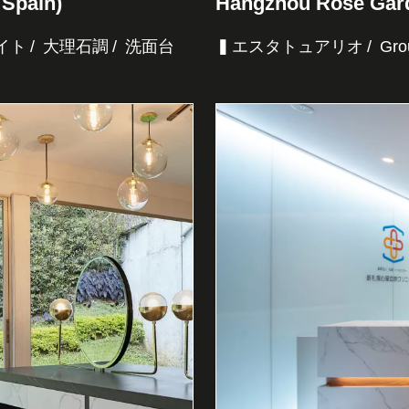
 Spain)
Hangzhou Rose Gard
イト
大理石調
洗面台
▍エスタトュアリオ
Gro