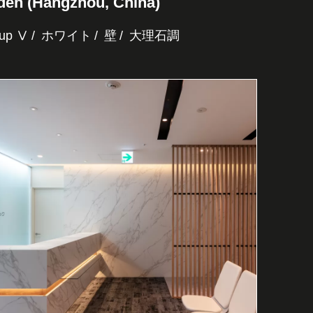
en (Hangzhou, China)
up Ⅴ
ホワイト
壁
大理石調