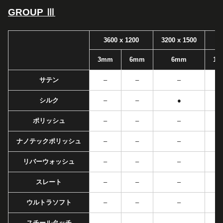
GROUP Ⅲ
3600 x 1200
3200 x 1500
3mm
6mm
6mm
12
サテン
–
–
–
シルク
–
–
●
ポリッシュ
–
–
–
ナノテックポリッシュ
–
–
–
リバーウォッシュ
–
–
–
スレート
–
–
–
ウルトラソフト
–
–
–
スチールタッチ
–
–
–