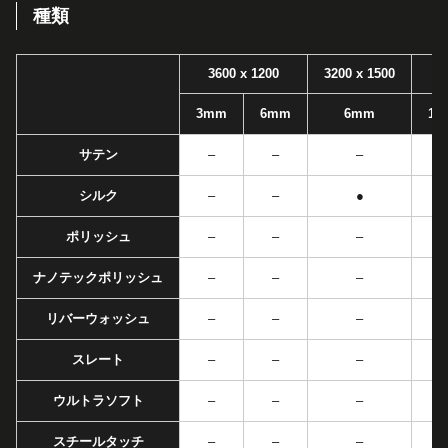
種類
3600 x 1200
3200 x 1500
3mm
6mm
6mm
12
サテン
–
–
–
シルク
–
–
●
ポリッシュ
–
–
–
ナノテックポリッシュ
–
–
–
リバーウォッシュ
–
–
–
スレート
–
–
–
ウルトラソフト
–
–
–
スチールタッチ
–
–
–