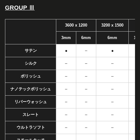
GROUP Ⅲ
3600 x 1200
3200 x 1500
3mm
6mm
6mm
12
サテン
●
–
●
シルク
–
–
–
ポリッシュ
–
–
–
ナノテックポリッシュ
–
–
–
リバーウォッシュ
–
–
–
スレート
–
–
–
ウルトラソフト
–
–
–