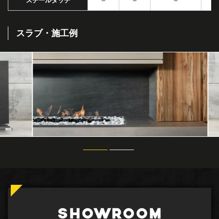
スチールタッチ
–
–
–
スラブ・施工例
SHOWROOM