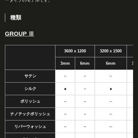
ータイプのモデルです。
種類
GROUP Ⅲ
3600 x 1200
3200 x 1500
3mm
6mm
6mm
12
サテン
–
–
–
シルク
●
–
●
ポリッシュ
–
–
–
ナノテックポリッシュ
–
–
–
リバーウォッシュ
–
–
–