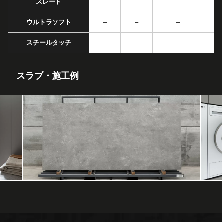
スレート
–
–
–
ウルトラソフト
–
–
–
スチールタッチ
–
–
–
スラブ・施工例