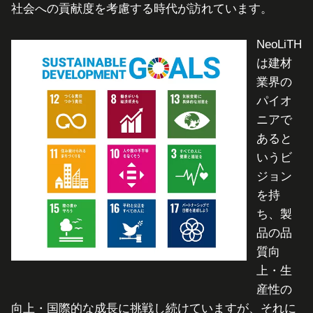
社会への貢献度を考慮する時代が訪れています。
NeoLiTH
は建材
業界の
パイオ
ニアで
あると
いうビ
ジョン
を持
ち、製
品の品
質向
上・生
産性の
向上・国際的な成長に挑戦し続けていますが、それに